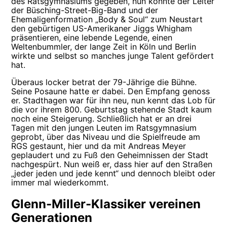
des Ratsgymnasiums gegeben, nun konnte der Leiter
der Büsching-Street-Big-Band und der
Ehemaligenformation „Body & Soul“ zum Neustart
den gebürtigen US-Amerikaner Jiggs Whigham
präsentieren, eine lebende Legende, einen
Weltenbummler, der lange Zeit in Köln und Berlin
wirkte und selbst so manches junge Talent gefördert
hat.
Überaus locker betrat der 79-Jährige die Bühne.
Seine Posaune hatte er dabei. Den Empfang genoss
er. Stadthagen war für ihn neu, nun kennt das Lob für
die vor ihrem 800. Geburtstag stehende Stadt kaum
noch eine Steigerung. Schließlich hat er an drei
Tagen mit den jungen Leuten im Ratsgymnasium
geprobt, über das Niveau und die Spielfreude am
RGS gestaunt, hier und da mit Andreas Meyer
geplaudert und zu Fuß den Geheimnissen der Stadt
nachgespürt. Nun weiß er, dass hier auf den Straßen
„jeder jeden und jede kennt“ und dennoch bleibt oder
immer mal wiederkommt.
Glenn-Miller-Klassiker vereinen
Generationen