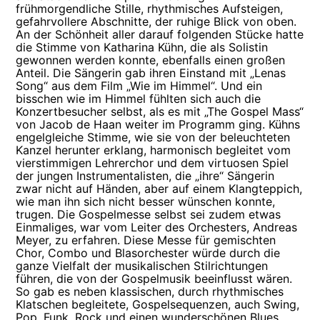
frühmorgendliche Stille, rhythmisches Aufsteigen,
gefahrvollere Abschnitte, der ruhige Blick von oben.
An der Schönheit aller darauf folgenden Stücke hatte
die Stimme von Katharina Kühn, die als Solistin
gewonnen werden konnte, ebenfalls einen großen
Anteil. Die Sängerin gab ihren Einstand mit „Lenas
Song“ aus dem Film „Wie im Himmel“. Und ein
bisschen wie im Himmel fühlten sich auch die
Konzertbesucher selbst, als es mit „The Gospel Mass“
von Jacob de Haan weiter im Programm ging. Kühns
engelgleiche Stimme, wie sie von der beleuchteten
Kanzel herunter erklang, harmonisch begleitet vom
vierstimmigen Lehrerchor und dem virtuosen Spiel
der jungen Instrumentalisten, die „ihre“ Sängerin
zwar nicht auf Händen, aber auf einem Klangteppich,
wie man ihn sich nicht besser wünschen konnte,
trugen. Die Gospelmesse selbst sei zudem etwas
Einmaliges, war vom Leiter des Orchesters, Andreas
Meyer, zu erfahren. Diese Messe für gemischten
Chor, Combo und Blasorchester würde durch die
ganze Vielfalt der musikalischen Stilrichtungen
führen, die von der Gospelmusik beeinflusst wären.
So gab es neben klassischen, durch rhythmisches
Klatschen begleitete, Gospelsequenzen, auch Swing,
Pop, Funk, Rock und einen wunderschönen Blues,