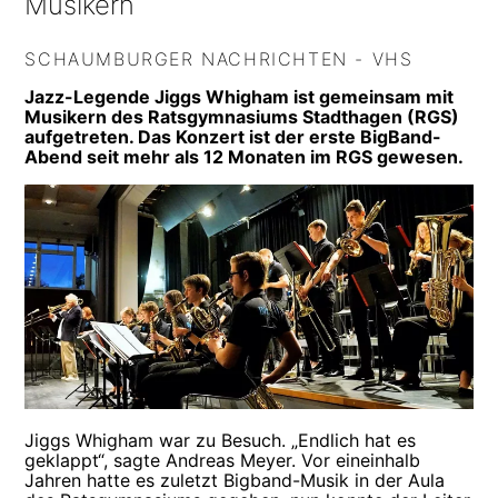
Musikern
SCHAUMBURGER NACHRICHTEN - VHS
Jazz-Legende Jiggs Whigham ist gemeinsam mit
Musikern des Ratsgymnasiums Stadthagen (RGS)
aufgetreten. Das Konzert ist der erste BigBand-
Abend seit mehr als 12 Monaten im RGS gewesen.
Jiggs Whigham war zu Besuch. „Endlich hat es
geklappt“, sagte Andreas Meyer. Vor eineinhalb
Jahren hatte es zuletzt Bigband-Musik in der Aula