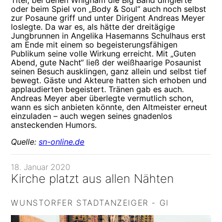
Titel, bei denen Whigham die Big Band dirigierte
oder beim Spiel von „Body & Soul“ auch noch selbst
zur Posaune griff und unter Dirigent Andreas Meyer
loslegte. Da war es, als hätte der dreitägige
Jungbrunnen in Angelika Hasemanns Schulhaus erst
am Ende mit einem so begeisterungsfähigen
Publikum seine volle Wirkung erreicht. Mit „Guten
Abend, gute Nacht“ ließ der weißhaarige Posaunist
seinen Besuch ausklingen, ganz allein und selbst tief
bewegt. Gäste und Akteure hatten sich erhoben und
applaudierten begeistert. Tränen gab es auch.
Andreas Meyer aber überlegte vermutlich schon,
wann es sich anbieten könnte, den Altmeister erneut
einzuladen – auch wegen seines gnadenlos
ansteckenden Humors.
Quelle:
sn-online.de
18. Januar 2020
Kirche platzt aus allen Nähten
WUNSTORFER STADTANZEIGER - GI